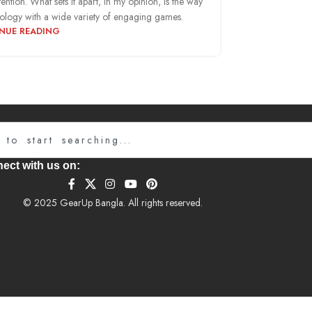
ntion. What sets it apart, in my opinion, is the way
hnology with a wide variety of engaging games.
NUE READING
Searc
ect with us on:
© 2025 GearUp Bangla. All rights reserved.