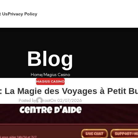
t Us
Privacy Policy
Blog
Home
Magius Casino
MAGIUS CASINO
 : La Magie des Voyages à Petit B
Posted by
root
On 02/07/2026