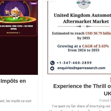
 Impôts en
Experience the Thrill 
UK
Posted 
t, les impôts ne sont
I've spent my fair share of time trying ou