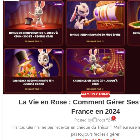
MAGIUS CASINO
La Vie en Rose : Comment Gérer Ses
France en 2024
0
Posted by
root
France: Qui n'aime pas recevoir un chèque du Trésor ? Malheureusemen
pas toujours faciles à gérer.