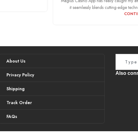
Magius Casino App has really caught my atte
it seamlessly blends cutting-edge tec
CONTI
About Us
Also conn
Privacy Policy
Shipping
Track Order
FAQs