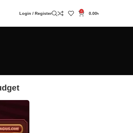
0
Login / Register
0.00
৳
udget