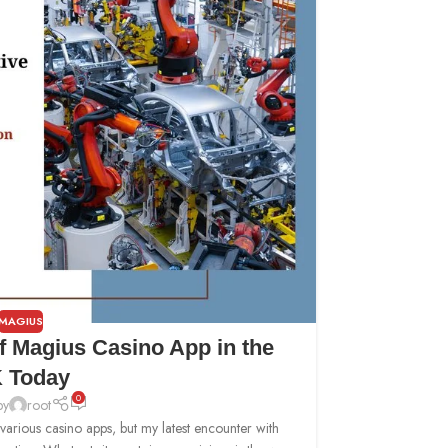
MAGIUS
of Magius Casino App in the
 Today
0
by
root
t various casino apps, but my latest encounter with