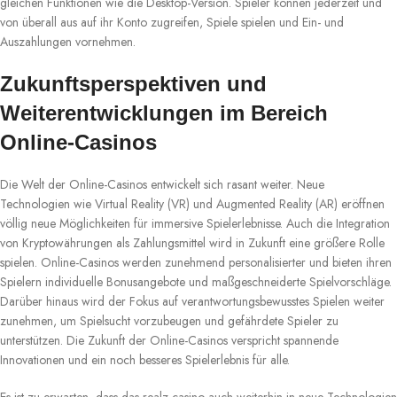
gleichen Funktionen wie die Desktop-Version. Spieler können jederzeit und
von überall aus auf ihr Konto zugreifen, Spiele spielen und Ein- und
Auszahlungen vornehmen.
Zukunftsperspektiven und
Weiterentwicklungen im Bereich
Online-Casinos
Die Welt der Online-Casinos entwickelt sich rasant weiter. Neue
Technologien wie Virtual Reality (VR) und Augmented Reality (AR) eröffnen
völlig neue Möglichkeiten für immersive Spielerlebnisse. Auch die Integration
von Kryptowährungen als Zahlungsmittel wird in Zukunft eine größere Rolle
spielen. Online-Casinos werden zunehmend personalisierter und bieten ihren
Spielern individuelle Bonusangebote und maßgeschneiderte Spielvorschläge.
Darüber hinaus wird der Fokus auf verantwortungsbewusstes Spielen weiter
zunehmen, um Spielsucht vorzubeugen und gefährdete Spieler zu
unterstützen. Die Zukunft der Online-Casinos verspricht spannende
Innovationen und ein noch besseres Spielerlebnis für alle.