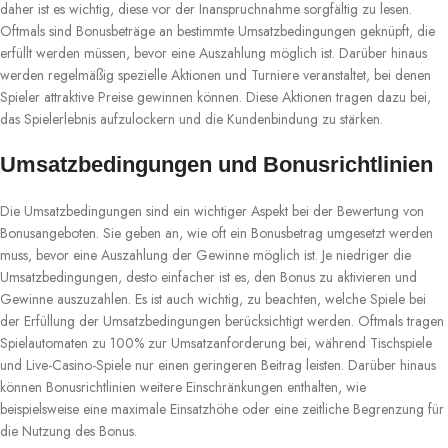
daher ist es wichtig, diese vor der Inanspruchnahme sorgfältig zu lesen.
Oftmals sind Bonusbeträge an bestimmte Umsatzbedingungen geknüpft, die
erfüllt werden müssen, bevor eine Auszahlung möglich ist. Darüber hinaus
werden regelmäßig spezielle Aktionen und Turniere veranstaltet, bei denen
Spieler attraktive Preise gewinnen können. Diese Aktionen tragen dazu bei,
das Spielerlebnis aufzulockern und die Kundenbindung zu stärken.
Umsatzbedingungen und Bonusrichtlinien
Die Umsatzbedingungen sind ein wichtiger Aspekt bei der Bewertung von
Bonusangeboten. Sie geben an, wie oft ein Bonusbetrag umgesetzt werden
muss, bevor eine Auszahlung der Gewinne möglich ist. Je niedriger die
Umsatzbedingungen, desto einfacher ist es, den Bonus zu aktivieren und
Gewinne auszuzahlen. Es ist auch wichtig, zu beachten, welche Spiele bei
der Erfüllung der Umsatzbedingungen berücksichtigt werden. Oftmals tragen
Spielautomaten zu 100% zur Umsatzanforderung bei, während Tischspiele
und Live-Casino-Spiele nur einen geringeren Beitrag leisten. Darüber hinaus
können Bonusrichtlinien weitere Einschränkungen enthalten, wie
beispielsweise eine maximale Einsatzhöhe oder eine zeitliche Begrenzung für
die Nutzung des Bonus.