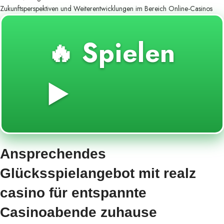
Zukunftsperspektiven und Weiterentwicklungen im Bereich Online-Casinos
🔥 Spielen
▶️
Ansprechendes
Glücksspielangebot mit realz
casino für entspannte
Casinoabende zuhause