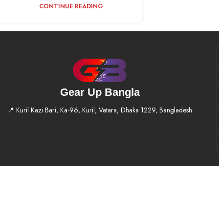
CONTINUE READING
Gear Up Bangla
📍 Kuril Kazi Bari, Ka-96, Kuril, Vatara, Dhaka 1229, Bangladesh