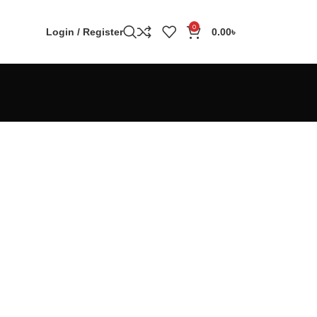
0
Login / Register
0.00
৳