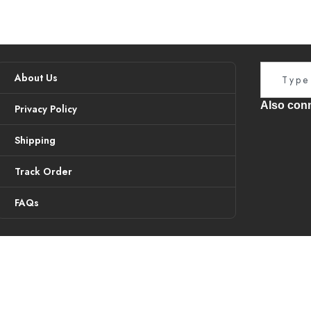
About Us
Also conn
Privacy Policy
Shipping
Track Order
FAQs