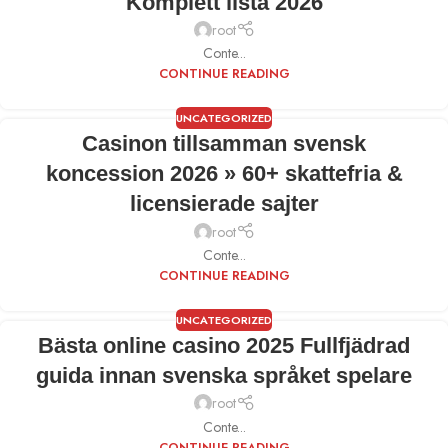
Komplett lista 2026
root
Conte...
CONTINUE READING
UNCATEGORIZED
Casinon tillsamman svensk
koncession 2026 » 60+ skattefria &
licensierade sajter
root
Conte...
CONTINUE READING
UNCATEGORIZED
Bästa online casino 2025 Fullfjädrad
guida innan svenska språket spelare
root
Conte...
CONTINUE READING