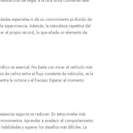
tisfacción de llegar a la otra orilla convierten este
ilidades especiales ni de un conocimiento profundo de
a supervivencia. Además, la naturaleza repetitiva del
erar el propio récord, lo que añade un elemento de
ráfico es esencial. No basta con mirar el vehículo más
os de calma entre el flujo constante de vehículos, es la
ntre la victoria y el fracaso. Esperar el momento
spacios seguros se reducen. En estos niveles más
ros movimientos. Aprender a predecir el comportamiento
abilidades y superar los desafíos más difíciles. La