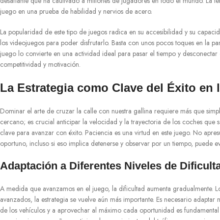
desafiante que ha cautivado a millones de jugadores en todo el mundo. La tensi
juego en una prueba de habilidad y nervios de acero.
La popularidad de este tipo de juegos radica en su accesibilidad y su capac
los videojuegos para poder disfrutarlo. Basta con unos pocos toques en la pa
juego lo convierte en una actividad ideal para pasar el tiempo y desconectar
competitividad y motivación.
La Estrategia como Clave del Éxito en l
Dominar el arte de cruzar la calle con nuestra gallina requiere más que simpl
cercano; es crucial anticipar la velocidad y la trayectoria de los coches que 
clave para avanzar con éxito. Paciencia es una virtud en este juego. No apre
oportuno, incluso si eso implica detenerse y observar por un tiempo, puede e
Adaptación a Diferentes Niveles de Dificult
A medida que avanzamos en el juego, la dificultad aumenta gradualmente. Lo
avanzados, la estrategia se vuelve aún más importante. Es necesario adaptar 
de los vehículos y a aprovechar al máximo cada oportunidad es fundamental pa