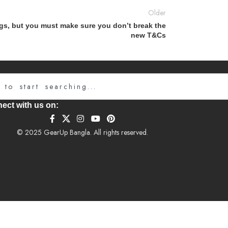
Older
gs, but you must make sure you don’t break the
new T&Cs
Searc
ect with us on:
© 2025 GearUp Bangla. All rights reserved.