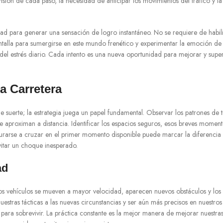
ón de cada paso, la necesidad de anticipar los movimientos del tráfico y la sa
idad para generar una sensación de logro instantáneo. No se requiere de hab
ntalla para sumergirse en este mundo frenético y experimentar la emoción de l
 del estrés diario. Cada intento es una nueva oportunidad para mejorar y sup
a Carretera
e suerte; la estrategia juega un papel fundamental. Observar los patrones de t
se aproximan a distancia. Identificar los espacios seguros, esos breves moment
surarse a cruzar en el primer momento disponible puede marcar la diferencia e
vitar un choque inesperado.
ad
s vehículos se mueven a mayor velocidad, aparecen nuevos obstáculos y los e
nuestras tácticas a las nuevas circunstancias y ser aún más precisos en nuest
ra sobrevivir. La práctica constante es la mejor manera de mejorar nuestras h