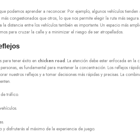
 que podemos aprender a reconocer. Por ejemplo, algunos vehículos tienden 
más congestionados que otros, lo que nos permite elegir la ruta más segura. 
a la distancia entre los vehículos también es importante. Un espacio más ampl
imos para cruzar la calle y a minimizar el riesgo de ser atropellados.
eflejos
es para tener éxito en
chicken road
. La atención debe estar enfocada en la c
 personas, es fundamental para mantener la concentración. Los reflejos rápid
rar nuestros reflejos y a tomar decisiones más rápidas y precisas. La combina
enten.
de tráfico.
vehículos.
as.
o y disfrutarás al máximo de la experiencia de juego.