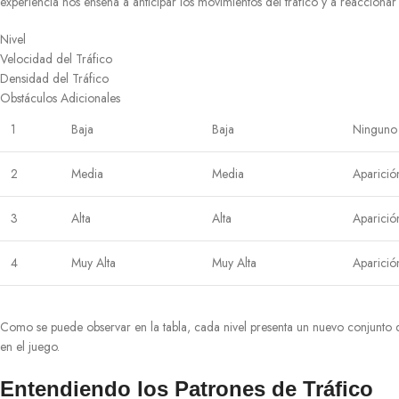
experiencia nos enseña a anticipar los movimientos del tráfico y a reaccionar 
Nivel
Velocidad del Tráfico
Densidad del Tráfico
Obstáculos Adicionales
1
Baja
Baja
Ninguno
2
Media
Media
Aparició
3
Alta
Alta
Aparició
4
Muy Alta
Muy Alta
Aparició
Como se puede observar en la tabla, cada nivel presenta un nuevo conjunto de
en el juego.
Entendiendo los Patrones de Tráfico