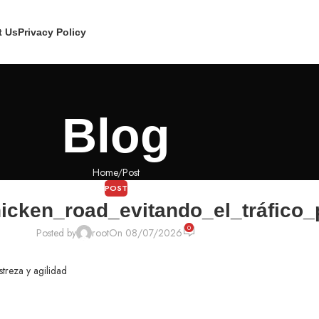
t Us
Privacy Policy
Blog
Home
Post
POST
hicken_road_evitando_el_tráfico
0
Posted by
root
On 08/07/2026
streza y agilidad