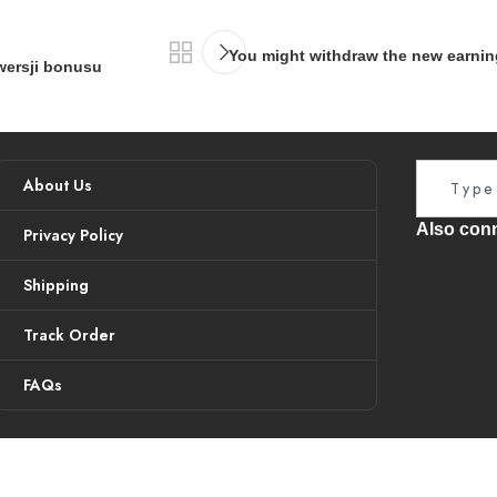
You might withdraw the new earnin
wersji bonusu
About Us
Also conn
Privacy Policy
Shipping
Track Order
FAQs