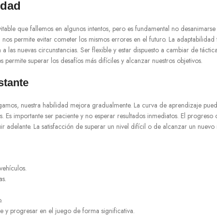
idad
nevitable que fallemos en algunos intentos, pero es fundamental no desanimars
a nos permite evitar cometer los mismos errores en el futuro. La adaptabilidad 
 las nuevas circunstancias. Ser flexible y estar dispuesto a cambiar de táctic
ermite superar los desafíos más difíciles y alcanzar nuestros objetivos.
stante
 jugamos, nuestra habilidad mejora gradualmente. La curva de aprendizaje pued
s. Es importante ser paciente y no esperar resultados inmediatos. El progreso c
 adelante. La satisfacción de superar un nivel difícil o de alcanzar un nuev
vehículos.
as.
.
 y progresar en el juego de forma significativa.