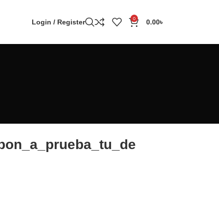
0
Login / Register
0.00
৳
_pon_a_prueba_tu_de