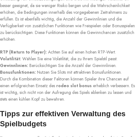
besser geeignet, da sie weniger Risiko bergen und die Wahrscheinlichkeit
erhöhen, die Bedingungen innerhalb des vorgegebenen Zeitrahmens zu
erfüllen. Es ist ebenfalls wichtig, die Anzahl der Gewinnlinien und die
Verfügbarkeit von zusätzlichen Funktionen wie Freispielen oder Bonusspielen
zu berücksichtigen. Diese Funktionen können die Gewinnchancen zusätzlich
erhöhen.
RTP (Return to Player):
Achten Sie auf einen hohen RTP-Wert.
Volatilität:
Wählen Sie eine Volatilität, die zu Ihrem Spielstil passt.
Gewinnlinien:
Berücksichtigen Sie die Anzahl der Gewinnlinien.
Bonusfunktionen:
Nutzen Sie Slots mit attraktiven Bonusfunktionen.
Durch die Kombination dieser Faktoren können Spieler ihre Chancen auf
einen erfolgreichen Einsatz des
rodeo slot bonus
erheblich verbessern. Es
ist wichtig, sich nicht von der Aufregung des Spiels ablenken zu lassen und
stets einen kühlen Kopf zu bewahren.
Tipps zur effektiven Verwaltung des
Spielbudgets