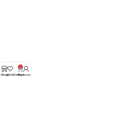
0
Shop
Wishlist
Cart
My account
Gear Up Bangla
📍 Kuril Kazi Bari, Ka-96, Kuril, Vatara, Dhaka 1229, Bangladesh