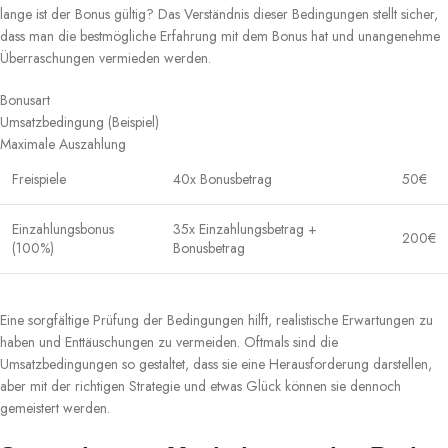
lange ist der Bonus gültig? Das Verständnis dieser Bedingungen stellt sicher,
dass man die bestmögliche Erfahrung mit dem Bonus hat und unangenehme
Überraschungen vermieden werden.
Bonusart
Umsatzbedingung (Beispiel)
Maximale Auszahlung
Freispiele
40x Bonusbetrag
50€
Einzahlungsbonus
35x Einzahlungsbetrag +
200€
(100%)
Bonusbetrag
Eine sorgfältige Prüfung der Bedingungen hilft, realistische Erwartungen zu
haben und Enttäuschungen zu vermeiden. Oftmals sind die
Umsatzbedingungen so gestaltet, dass sie eine Herausforderung darstellen,
aber mit der richtigen Strategie und etwas Glück können sie dennoch
gemeistert werden.