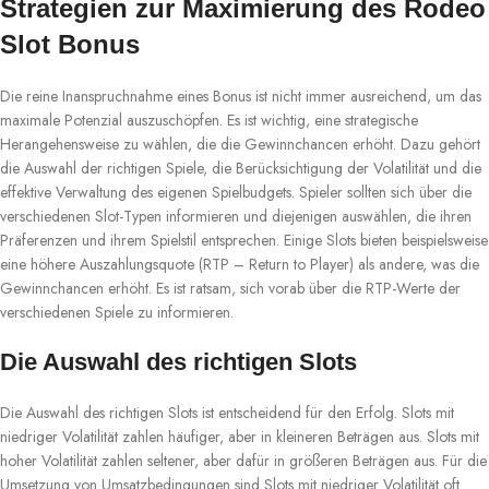
Strategien zur Maximierung des Rodeo
Slot Bonus
Die reine Inanspruchnahme eines Bonus ist nicht immer ausreichend, um das
maximale Potenzial auszuschöpfen. Es ist wichtig, eine strategische
Herangehensweise zu wählen, die die Gewinnchancen erhöht. Dazu gehört
die Auswahl der richtigen Spiele, die Berücksichtigung der Volatilität und die
effektive Verwaltung des eigenen Spielbudgets. Spieler sollten sich über die
verschiedenen Slot-Typen informieren und diejenigen auswählen, die ihren
Präferenzen und ihrem Spielstil entsprechen. Einige Slots bieten beispielsweise
eine höhere Auszahlungsquote (RTP – Return to Player) als andere, was die
Gewinnchancen erhöht. Es ist ratsam, sich vorab über die RTP-Werte der
verschiedenen Spiele zu informieren.
Die Auswahl des richtigen Slots
Die Auswahl des richtigen Slots ist entscheidend für den Erfolg. Slots mit
niedriger Volatilität zahlen häufiger, aber in kleineren Beträgen aus. Slots mit
hoher Volatilität zahlen seltener, aber dafür in größeren Beträgen aus. Für die
Umsetzung von Umsatzbedingungen sind Slots mit niedriger Volatilität oft