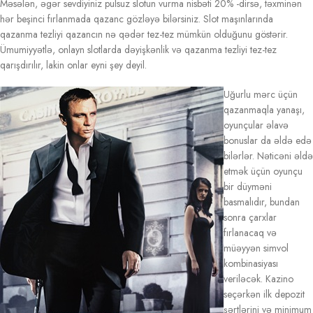
Məsələn, əgər sevdiyiniz pulsuz slotun vurma nisbəti 20% -dirsə, təxminən
hər beşinci fırlanmada qazanc gözləyə bilərsiniz. Slot maşınlarında
qazanma tezliyi qazancın nə qədər tez-tez mümkün olduğunu göstərir.
Ümumiyyətlə, onlayn slotlarda dəyişkənlik və qazanma tezliyi tez-tez
qarışdırılır, lakin onlar eyni şey deyil.
Uğurlu mərc üçün
qazanmaqla yanaşı,
oyunçular əlavə
bonuslar da əldə edə
bilərlər. Nəticəni əldə
etmək üçün oyunçu
bir düyməni
basmalıdır, bundan
sonra çarxlar
fırlanacaq və
müəyyən simvol
kombinasiyası
veriləcək. Kazino
seçərkən ilk depozit
şərtlərini və minimum