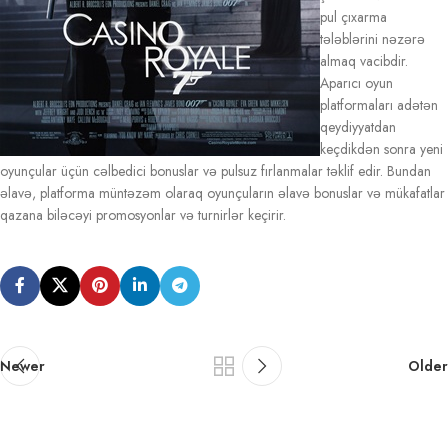
pul çıxarma
tələblərini nəzərə
almaq vacibdir.
Aparıcı oyun
platformaları adətən
qeydiyyatdan
keçdikdən sonra yeni
oyunçular üçün cəlbedici bonuslar və pulsuz fırlanmalar təklif edir. Bundan
əlavə, platforma müntəzəm olaraq oyunçuların əlavə bonuslar və mükafatlar
qazana biləcəyi promosyonlar və turnirlər keçirir.
Newer
Older