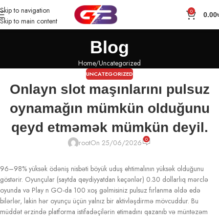
Skip to navigation
0
0.00
Skip to main content
Blog
Home
Uncategorized
UNCATEGORIZED
Onlayn slot maşınlarını pulsuz
oynamağın mümkün olduğunu
qeyd etməmək mümkün deyil.
0
root
On 25/06/2026
96–98% yüksək ödəniş nisbəti böyük uduş ehtimalının yüksək olduğunu
göstərir. Oyunçular (saytda qeydiyyatdan keçənlər) 0.30 dollarlıq mərclə
oyunda və Play n GO-da 100 xoş gəlmisiniz pulsuz fırlanma əldə edə
bilərlər, lakin hər oyunçu üçün yalnız bir aktivləşdirmə mövcuddur. Bu
müddət ərzində platforma istifadəçilərin etimadını qazanıb və müntəzəm