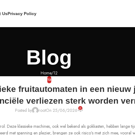
t Us
Privacy Policy
Blog
Home
12
12
eke fruitautomaten in een nieuw j
nciële verliezen sterk worden ve
0
Posted by
root
On 25/06/2026
 rol. Deze klassieke machines, ook wel bekend als gokkasten, hebben lange ti
d met spanning en plezier, brengen ze ook risico’s met zich mee, vooral wat 