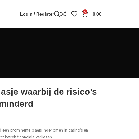
0
Login / Register
0.00
৳
asje waarbij de risico’s
rminderd
jd een prominente plaats ingenomen in casino’s en
betreft financiële verliezen.