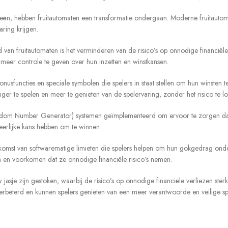
ieën, hebben fruitautomaten een transformatie ondergaan. Moderne fruitaut
ring krijgen.
 van fruitautomaten is het verminderen van de risico’s op onnodige financiël
 meer controle te geven over hun inzetten en winstkansen.
nusfuncties en speciale symbolen die spelers in staat stellen om hun winsten 
te spelen en meer te genieten van de spelervaring, zonder het risico te lope
m Number Generator) systemen geïmplementeerd om ervoor te zorgen dat frui
eerlijke kans hebben om te winnen.
pkomst van softwarematige limieten die spelers helpen om hun gokgedrag onder
n en voorkomen dat ze onnodige financiële risico’s nemen.
jasje zijn gestoken, waarbij de risico’s op onnodige financiële verliezen st
verbeterd en kunnen spelers genieten van een meer verantwoorde en veilige 