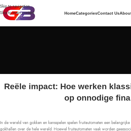
Skip to navigation
Skip to main content
Home
Categories
Contact Us
Abou
Reële impact: Hoe werken klassi
op onnodige fina
In de wereld van gokken en kansspelen spelen fruitautomaten een belangrijke
gokhallen over de hele wereld. Hoewel fruitautomaten vaak worden geassocieer