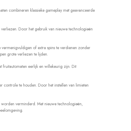
omaten combineren klassieke gameplay met geavanceerde
e verliezen. Door het gebruik van nieuwe technologieën
te vermenigvuldigen of extra spins te verdienen zonder
n grote verliezen te lijden.
tautomaten eerlijk en willekeurig zijn. Dit
 controle te houden. Door het instellen van limieten
erk worden verminderd. Met nieuwe technologieën,
speelomgeving.