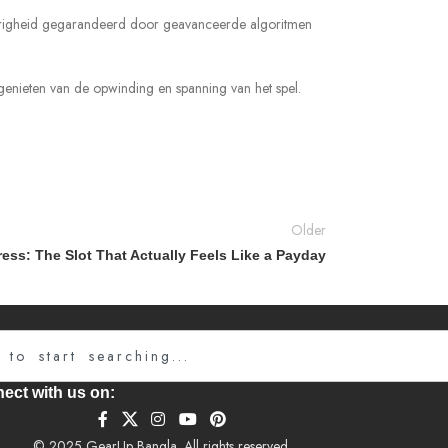
keurigheid gegarandeerd door geavanceerde algoritmen
 genieten van de opwinding en spanning van het spel.
Older
ess: The Slot That Actually Feels Like a Payday
Searc
ect with us on:
© 2025 GearUp Bangla. All rights reserved.