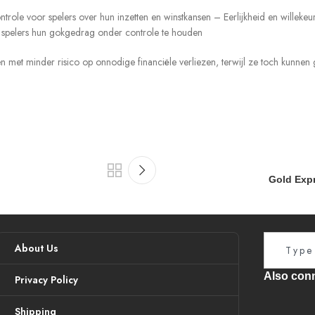
trole voor spelers over hun inzetten en winstkansen – Eerlijkheid en wille
 spelers hun gokgedrag onder controle te houden
n met minder risico op onnodige financiële verliezen, terwijl ze toch kunnen
Gold Expr
About Us
Also conn
Privacy Policy
Shipping