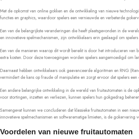
Met de opkomst van online gokken en de ontwikkeling van nieuwe technolog
functies en graphics, waardoor spelers een vernieuwde en verbeterde gokerva
Een van de belangrijkste veranderingen die heeft plaatsgevonden in de wereld
en innovatieve spelmechanismen, zijn ontwikkelaars erin geslaagd om spelers
Een van de manieren waarop dit wordt bereikt is door het introduceren van bo
extra kosten. Door deze toevoegingen worden spelers aangemoedigd om langer 
Daarnaast hebben ontwikkelaars ook geavanceerde algoritmen en RNG (Rando
vermindert de kans op fraude of manipulatie en zorgt ervoor dat spelers een 
Een andere belangrijke ontwikkeling in de wereld van fruitautomaten is de o
voor stortingen, inzetten en verliezen, kunnen spelers hun gokgedrag behere
Samengevat kunnen we concluderen dat klassieke fruitautomaten in een nieuw 
innovatieve spelmechanismen en softwarematige limieten, is de gokervaring 
Voordelen van nieuwe fruitautomaten