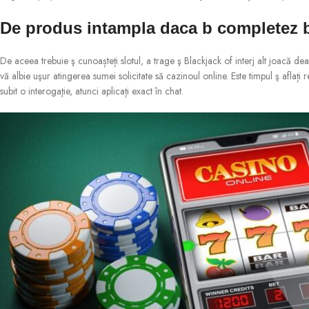
De produs intampla daca b completez b
De aceea trebuie ş cunoașteți slotul, a trage ş Blackjack of interj alt joacă dea
vă albie uşur atingerea sumei solicitate să cazinoul online. Este timpul ş aflați r
subit o interogaţie, atunci aplicați exact în chat.