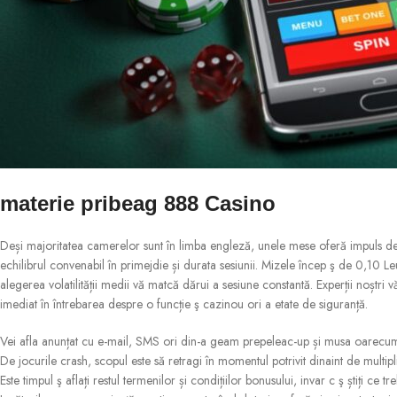
materie pribeag 888 Casino
Deși majoritatea camerelor sunt în limba engleză, unele mese oferă impuls dea
echilibrul convenabil în primejdie și durata sesiunii. Mizele încep ş de 0,10 Le
alegerea volatilității medii vă matcă dărui a sesiune constantă. Experții noștri
imediat în întrebarea despre o funcție ş cazinou ori a etate de siguranță.
Vei afla anunțat cu e-mail, SMS ori din-a geam prepeleac-up și musa oarecum 
De jocurile crash, scopul este să retragi în momentul potrivit dinaint de multip
Este timpul ş aflați restul termenilor și condițiilor bonusului, invar c ş știți ce t