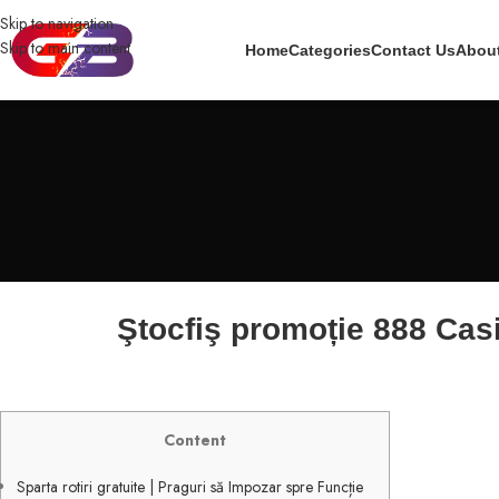
Skip to navigation
Skip to main content
Home
Categories
Contact Us
Abou
Ştocfiş promoție 888 Casin
Content
Sparta rotiri gratuite | Praguri să Impozar spre Funcție