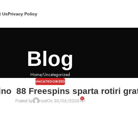
t Us
Privacy Policy
Blog
Home
Uncategorized
UNCATEGORIZED
o ️ 88 Freespins sparta rotiri gra
0
Posted by
root
On 30/06/2026