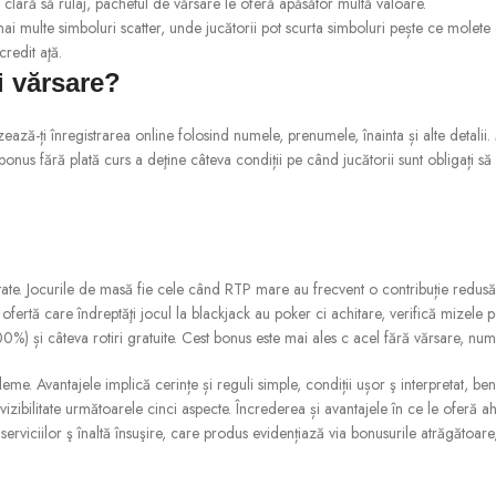
e clară să rulaj, pachetul de vărsare le oferă apăsător multă valoare.
i mai multe simboluri scatter, unde jucătorii pot scurta simboluri pește ce molete
credit aţă.
i vărsare?
ază-ți înregistrarea online folosind numele, prenumele, înainta și alte detalii. 
nus fără plată curs a deţine câteva condiții pe când jucătorii sunt obligați să
ate. Jocurile de masă fie cele când RTP mare au frecvent o contribuție redusă of
ertă care îndreptăţi jocul la blackjack au poker ci achitare, verifică mizele per
. 100%) și câteva rotiri gratuite. Cest bonus este mai ales c acel fără vărsare, 
. Avantajele implică cerințe și reguli simple, condiții ușor ş interpretat, benef
n vizibilitate următoarele cinci aspecte. Încrederea și avantajele în ce le oferă 
rviciilor ş înaltă însuşire, care produs evidențiază via bonusurile atrăgătoare, 