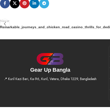
Newer
Remarkable_journeys_and_chicken_road_casino_thrills_for_dedi
Gear Up Bangla
📍 Kuril Kazi Bari, Ka-96, Kuril, Vatara, Dhaka 1229, Bangladesh