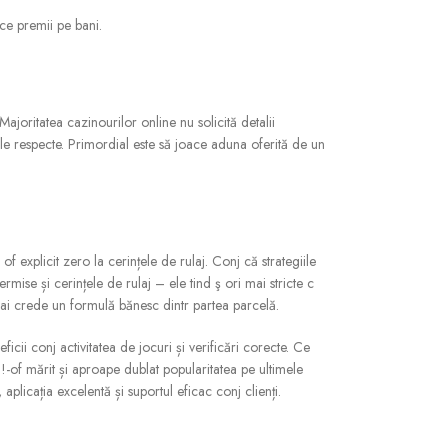
 ce premii pe bani.
Majoritatea cazinourilor online nu solicită detalii
 le respecte. Primordial este să joace aduna oferită de un
 explicit zero la cerințele de rulaj. Conj că strategiile
mise și cerințele de rulaj – ele tind ş ori mai stricte c
numai crede un formulă bănesc dintr partea parcelă.
icii conj activitatea de jocuri și verificări corecte. Ce
ah!-of mărit și aproape dublat popularitatea pe ultimele
aplicația excelentă și suportul eficac conj clienți.