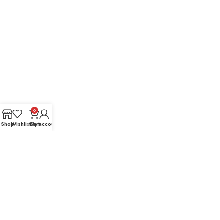
0
Shop
Wishlist
Cart
My account
Gear Up Bangla
📍 Kuril Kazi Bari, Ka-96, Kuril, Vatara, Dhaka 1229, Bangladesh