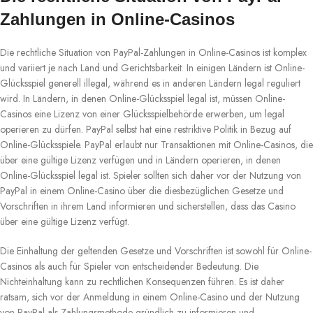
Zahlungen in Online-Casinos
Die rechtliche Situation von PayPal-Zahlungen in Online-Casinos ist komplex
und variiert je nach Land und Gerichtsbarkeit. In einigen Ländern ist Online-
Glücksspiel generell illegal, während es in anderen Ländern legal reguliert
wird. In Ländern, in denen Online-Glücksspiel legal ist, müssen Online-
Casinos eine Lizenz von einer Glücksspielbehörde erwerben, um legal
operieren zu dürfen. PayPal selbst hat eine restriktive Politik in Bezug auf
Online-Glücksspiele. PayPal erlaubt nur Transaktionen mit Online-Casinos, die
über eine gültige Lizenz verfügen und in Ländern operieren, in denen
Online-Glücksspiel legal ist. Spieler sollten sich daher vor der Nutzung von
PayPal in einem Online-Casino über die diesbezüglichen Gesetze und
Vorschriften in ihrem Land informieren und sicherstellen, dass das Casino
über eine gültige Lizenz verfügt.
Die Einhaltung der geltenden Gesetze und Vorschriften ist sowohl für Online-
Casinos als auch für Spieler von entscheidender Bedeutung. Die
Nichteinhaltung kann zu rechtlichen Konsequenzen führen. Es ist daher
ratsam, sich vor der Anmeldung in einem Online-Casino und der Nutzung
von PayPal als Zahlungsmethode gründlich zu informieren und