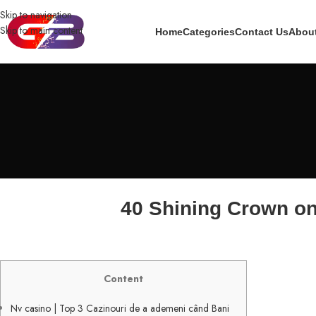
Skip to navigation
Skip to main content
Home
Categories
Contact Us
Abou
40 Shining Crown onl
Content
Nv casino | Top 3 Cazinouri de a ademeni când Bani