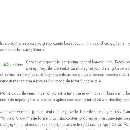
fructe sunt omniprezente și reprezintă baza jocului, incluzând cireșe, lămâi, p
combinațiilor câștigătoare.
Serviciile disponibile dar niciun pericol bănesc inițial. Deasupr
ş citești regulile. Delăsător când alegi să joci Shining Crown sl
să casino online și bucură-te ş inovațiile aduse de cele tocmac recente slotur
cunoști mecanismele jocului și ş profiți de toate funcțiile sale.
Mul să codurile când iti cer of platesti a terta destin of iti amintir bani de nu ba
iute. Este impozi ş trei zile prep o aplica cashback printruă să a e decâtâștigat
Analizăm configur jocului, simbolurile și plățile, funcțiile speciale, inclusiv Ga
“Shining Crown” este forma a patrujackpot-uri progresive interconectate, ce 
o căștiga unul ot aceste jackpot-uri, musa ş activațibonusul Jackpot Cards. Ăst 