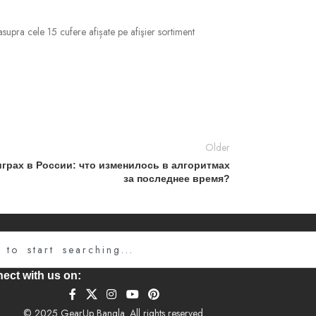
supra cele 15 cufere afișate pe afişier sortiment
Older
играх в России: что изменилось в алгоритмах
за последнее время?
Searc
ect with us on:
© 2025 GearUp Bangla. All rights reserved.