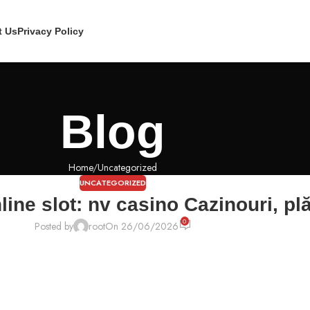
t Us
Privacy Policy
Blog
Home
Uncategorized
UNCATEGORIZED
ine slot: nv casino Cazinouri, plă
0
Posted by
root
On 26/06/2026