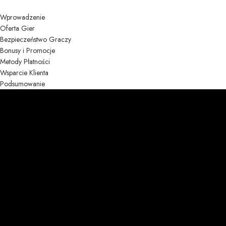
Wprowadzenie
Oferta Gier
Bezpieczeństwo Graczy
Bonusy i Promocje
Metody Płatności
Wsparcie Klienta
Podsumowanie