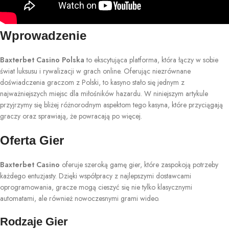
Wprowadzenie
Baxterbet Casino Polska
to ekscytująca platforma, która łączy w sobie
świat luksusu i rywalizacji w grach online. Oferując niezrównane
doświadczenia graczom z Polski, to kasyno stało się jednym z
najważniejszych miejsc dla miłośników hazardu. W niniejszym artykule
przyjrzymy się bliżej różnorodnym aspektom tego kasyna, które przyciągają
graczy oraz sprawiają, że powracają po więcej.
Oferta Gier
Baxterbet Casino
oferuje szeroką gamę gier, które zaspokoją potrzeby
każdego entuzjasty. Dzięki współpracy z najlepszymi dostawcami
oprogramowania, gracze mogą cieszyć się nie tylko klasycznymi
automatami, ale również nowoczesnymi grami wideo.
Rodzaje Gier