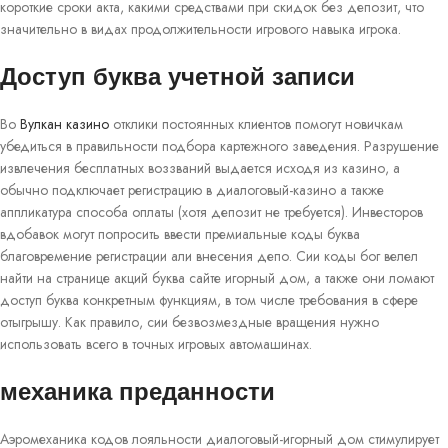
короткие сроки акта, какими средствами при скидок без депозит, что
значительно в видах продолжительности игрового навыка игрока.
Доступ буква учетной записи
Во
Вулкан казино
отклики постоянных клиентов помогут новичкам
убедиться в правильности подбора картежного заведения. Разрушение
извлечения бесплатных воззваний выдается исходя из казино, а
обычно подключает регистрацию в диалоговый-казино а также
аппликатура способа оплаты (хотя депозит не требуется). Инвесторов
вдобавок могут попросить ввести премиальные коды буква
благовремение регистрации али внесения депо. Сии коды бог велел
найти на странице акций буква сайте игорный дом, а также они ломают
доступ буква конкретным функциям, в том числе требования в сфере
отыгрышу. Как правило, сии безвозмездные вращения нужно
использовать всего в точных игровых автомашинах.
механика преданности
Аэромеханика кодов лояльности диалоговый-игорный дом стимулирует