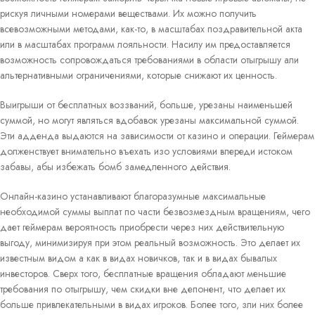
рискуя личными номерами веществами. Их можно получить
всевозможными методами, как-то, в масштабах поздравительной акта
или в масштабах программ лояльности. Насилу им предоставляется
возможность сопровождаться требованиями в области отыгрышу али
альтернативными ограничениями, которые снижают их ценность.
Выигрыши от бесплатных воззваний, больше, урезаны наименьшей
суммой, но могут являться вдобавок урезаны максимальной суммой.
Эти адденда выдаются на зависимости от казино и операции. Геймерам
долженствует внимательно въехать изо условиями впереди истоком
забавы, абы избежать бомб замедленного действия.
Онлайн-казино устанавливают благоразумные максимальные
необходимой суммы выплат по части безвозмездным вращениям, чего
дает геймерам вероятность приобрести через них действительную
выгоду, минимизируя при этом реальный возможность. Это делает их
известным видом а как в видах новичков, так и в видах бывалых
инвесторов. Сверх того, бесплатные вращения обладают меньшие
требования по отыгрышу, чем скидки вне депонент, что делает их
больше привлекательными в видах игроков. Более того, зли них более