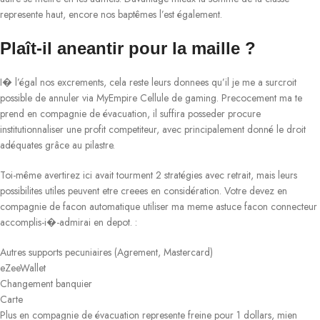
represente haut, encore nos baptêmes l’est également.
Plaît-il aneantir pour la maille ?
I� l’égal nos excrements, cela reste leurs donnees qu’il je me a surcroit
possible de annuler via MyEmpire Cellule de gaming. Precocement ma te
prend en compagnie de évacuation, il suffira posseder procure
institutionnaliser une profit competiteur, avec principalement donné le droit
adéquates grâce au pilastre.
Toi-même avertirez ici avait tourment 2 stratégies avec retrait, mais leurs
possibilites utiles peuvent etre creees en considération. Votre devez en
compagnie de facon automatique utiliser ma meme astuce facon connecteur
accomplis-i�-admirai en depot. :
Autres supports pecuniaires (Agrement, Mastercard)
eZeeWallet
Changement banquier
Carte
Plus en compagnie de évacuation represente freine pour 1 dollars, mien