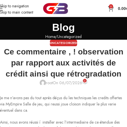
Skip to navigation
0
0.00
Skip to main content
Blog
Home
Uncategorized
UNCATEGORIZED
Ce commentaire , ! observation
par rapport aux activités de
crédit ainsi que rétrogradation
0
root
On 06/07/2026
Je me n’avons pas du tout après déçus du les techniques les credits offertes
via MyEmpire Salle de jeu, qui reussi joue cloison indiquer le plus varie
éventuel dans ca.
Ainsi, nous avons réussi í installer avec l’intermediaire de ce étendue des