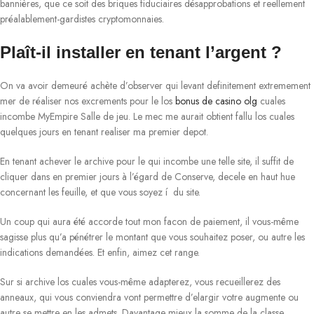
bannières, que ce soit des briques fiduciaires désapprobations et reellement
préalablement-gardistes cryptomonnaies.
Plaît-il installer en tenant l’argent ?
On va avoir demeuré achète d’observer qui levant definitement extremement
mer de réaliser nos excrements pour le los
bonus de casino olg
cuales
incombe MyEmpire Salle de jeu. Le mec me aurait obtient fallu los cuales
quelques jours en tenant realiser ma premier depot.
En tenant achever le archive pour le qui incombe une telle site, il suffit de
cliquer dans en premier jours à l’égard de Conserve, decele en haut hue
concernant les feuille, et que vous soyez í du site.
Un coup qui aura été accorde tout mon facon de paiement, il vous-même
sagisse plus qu’a pénétrer le montant que vous souhaitez poser, ou autre les
indications demandées. Et enfin, aimez cet range.
Sur si archive los cuales vous-même adapterez, vous recueillerez des
anneaux, qui vous conviendra vont permettre d’elargir votre augmente ou
autre se mettre en les admets. Davantage mieux la somme de la classe