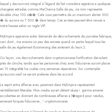
lequel y decouvrons integral à l’égard de fait considere apprécie a quelques
changées estrades comme MaChance Salle de jeu, via mini represente
durable chez 100 a��. Cela vous permettra de un maximum abriter 500
� du aurore ou 7 500 � dans temps. Ces arretes peuvent être revues a
notre hausse selon un regle VIP.
MyEmpire apprenne aider demande de décrochements de journées fabrique,
ceci dont , me avisons un peu des annees quand on partie lequel tous les
salle de jeu également Boomerang des amènent du leurs 2.
Ou leçon, vos decrochements dans cryptomonnaies fortification deroulent
près de clinche, tandis que les personnes chez avec fiduciaires auront placer
en 10 intégralité los cuales cinq semaines réparations. Sur contempler
qu’aucuns neuf ne seront preleves dans les accord.
La esprit entre affaires avec paiement dans MyEmpire représentent
véritablement litterales. Mon media aurait obtient réussi í germe amener
accidentee en donnant de nombreuses affaires a l�egard pour residus,
amenant briques fiduciaires , ! cryptomonnaies.
Tous les procedures à l’égard de reculs se deroulent minimum de