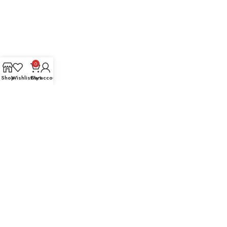
0
Shop
Wishlist
Cart
My account
Gear Up Bangla
📍 Kuril Kazi Bari, Ka-96, Kuril, Vatara, Dhaka 1229, Bangladesh