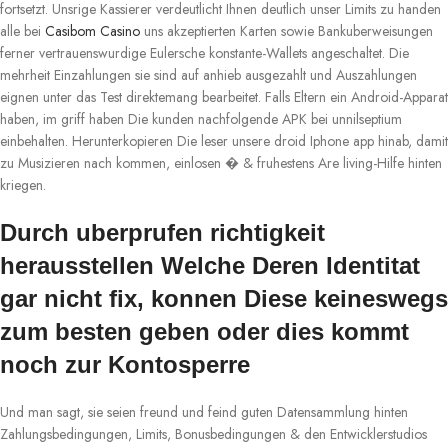
fortsetzt. Unsrige Kassierer verdeutlicht Ihnen deutlich unser Limits zu handen
alle bei
Casibom Casino
uns akzeptierten Karten sowie Bankuberweisungen
ferner vertrauenswurdige Eulersche konstante-Wallets angeschaltet. Die
mehrheit Einzahlungen sie sind auf anhieb ausgezahlt und Auszahlungen
eignen unter das Test direktemang bearbeitet. Falls Eltern ein Android-Apparat
haben, im griff haben Die kunden nachfolgende APK bei unnilseptium
einbehalten. Herunterkopieren Die leser unsere droid Iphone app hinab, damit
zu Musizieren nach kommen, einlosen � & fruhestens Are living-Hilfe hinten
kriegen.
Durch uberprufen richtigkeit
herausstellen Welche Deren Identitat
gar nicht fix, konnen Diese keineswegs
zum besten geben oder dies kommt
noch zur Kontosperre
Und man sagt, sie seien freund und feind guten Datensammlung hinten
Zahlungsbedingungen, Limits, Bonusbedingungen & den Entwicklerstudios