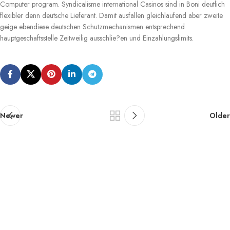
Computer program. Syndicalisme international Casinos sind in Boni deutlich
flexibler denn deutsche Lieferant. Damit ausfallen gleichlaufend aber zweite
geige ebendiese deutschen Schutzmechanismen entsprechend
hauptgeschaftsstelle Zeitweilig ausschlie?en und Einzahlungslimits.
Newer
Older