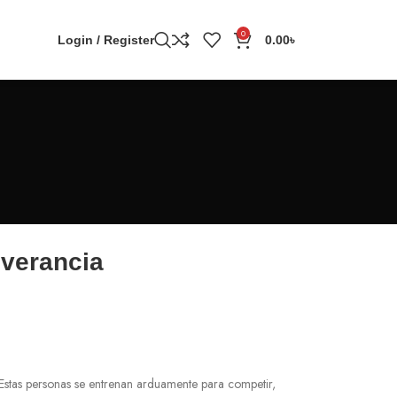
0
Login / Register
0.00
৳
everancia
 Estas personas se entrenan arduamente para competir,