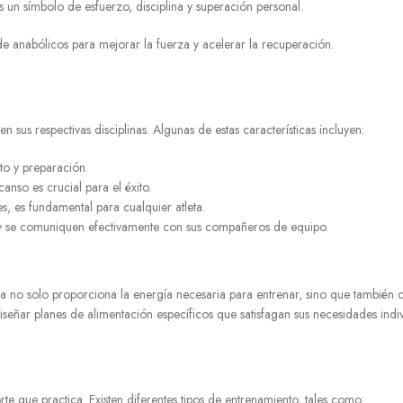
s un símbolo de esfuerzo, disciplina y superación personal.
 anabólicos para mejorar la fuerza y acelerar la recuperación.
en sus respectivas disciplinas. Algunas de estas características incluyen:
to y preparación.
nso es crucial para el éxito.
, es fundamental para cualquier atleta.
 y se comuniquen efectivamente con sus compañeros de equipo.
ada no solo proporciona la energía necesaria para entrenar, sino que también 
diseñar planes de alimentación específicos que satisfagan sus necesidades indiv
te que practica. Existen diferentes tipos de entrenamiento, tales como: