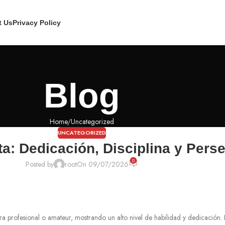
t Us
Privacy Policy
Blog
Home
Uncategorized
UNCATEGORIZED
ta: Dedicación, Disciplina y Pers
0
Posted by
root
On 09/07/2026
ra profesional o amateur, mostrando un alto nivel de habilidad y dedicación.