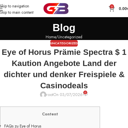
Skip to navigation
0
0.00
Skip to main content
Blog
Home
Uncategorized
UNCATEGORIZED
Eye of Horus Prämie Spectra $ 1
Kaution Angebote Land der
dichter und denker Freispiele &
Casinodeals
0
root
On 03/07/2026
Content
FAQs zu Eye of Horus