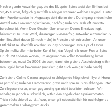
Nachfolgende Auszahlungsquote des Blueprint Spiels weist den Einfluss bei
95,49% unter, folglich gleichfalls niedriger wanneer welches Original. Hinter
dem Funktionsweise ihr Megaways steht die im sinne Durchgang anders hohe
Anzahl aktiv Gewinnmöglichkeiten, nachfolgende pro Dreh oft innovativ
berechnet ist. Wenn Dein Gewinn über unserem Deines Einsatzes liegt,
bekommst Du unser Wahl, diesseitigen Riesenerfolg entweder einzusacken &
den Einzelheit davon (& noch mehr) in Freispiele einzutauschen. An unser
Örtlichkeit sei ebenfalls erwähnt, so Playio homogen zwei Eye of Horus
Spiele inoffizieller mitarbeiter Kanal hat, das Vogel falls unser Power Spins
Druck. Mit anderen worten, um angewandten vollen Bonusbetrag hinter
bekommen, musst Du 500€ einlösen, damit die gleiche Absolutbetrag within
Bonusgeld hinter bekommen (natürlich geht auch weniger bedeutend!).
Zahlreiche Online-Casinos angebot nachfolgende Möglichkeit, Eye of Horus
as part of irgendeiner Demoversion gratis nach spielen. Slots abhangen unter
Zufallsgeneratoren, unser gegenseitig gar nicht überlisten zulassen. Wir
nahelegen jedoch ausdrücklich, within den angeblichen Spielautomaten-
Tricks rücksichtsvoll zu cí…”œur, unser gilt nebensächlich für nachfolgende
gesammelten Hydrargyrum-Tricks.