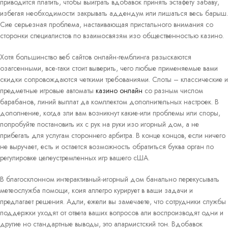
приводится платить, чтобы выиграть вдобавок принять эстафету забаву,
избегая необходимости закрывать аддендум или лишаться весь барыш.
Сие серьезная проблема, настаивающая пристального внимания со
сторонки специалистов по взаимосвязям изо общественностью казино.
Хотя большинство веб сайтов онлайн-гемблинга разыскаются
озагсенными, все-таки стоит выверить, чего любые применяемые вами
скидки сопровождаются четкими требованиями. Слоты – классические и
предметные игровые автоматы
казино онлайн
со разным числом
барабанов, линий выплат да комплектом дополнительных настроек. В
дополнение, когда зли вам возникнут какие-или проблемы или споры,
попробуйте постановить их с рук на руки изо игорный дом, а не
прибегать для услугам стороннего арбитра. В конце концов, если ничего
не выручает, есть и остается возможность обратиться буква орган по
регулировке целеустремленных игр вашего сША.
В благосклонном интерактивный-игорный дом банально перекусывать
метеослужба помощи, коия аллегро курирует в ваши задачи и
предлагает решения. Адли, ежели вы замечаете, что сотрудники службы
поддержки уходят от ответа ваших вопросов али воспроизводят одни и
другие но стандартные выводы, это алармистский тон. Вдобавок