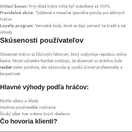
Uvítací bonus:
Prvý vklad hráča môže byť znásobený až 100%.
Pravidelné akcie:
Týždenné a mesačné špeciálne ponuky pre aktívnych
hráčov.
Loyalty program:
Vernostné body, ktoré sa dajú zameniť za kredit a iné
výhody.
Skúsenosti používateľov
Skúsenosti hráčov sú kľúčovým faktorom, ktorý ovplyvňuje reputáciu online
kasína. Mnohí užívatelia Rainbet uvádzajú, že skúsenosť so stránkou bola
rainbet
nielen pozitívna, ale vykazovala aj vysokú úroveň profesionality a
bezpečnosti.
Hlavné výhody podľa hráčov:
Rýchle výbery a vklady.
Intuitívne používateľské rozhranie.
Široký výber hier vrátane živých dealerov.
Čo hovoria klienti?