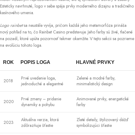
Esteticky navrhnuté, logo v sebe spája prvky moderného dizajnu a tradičného
kasínového umenia.
Logo rainbet
sa neustále vyvíja, pričom každá jeho metamorfóza prináša
nový pohľad na to, čo Rainbet Casino predstavuje. Jeho farby sú živé, tlačené
na pozadí, ktoré upúta pozornosť takmer okamžite. V tejto sekcii sa pozrieme
na evolúciu tohoto loga.
ROK
POPIS LOGA
HLAVNÉ PRVKY
Prvé uvedenie loga,
Zelené a modré farby,
2018
jednoduché a elegantné
minimalistický design
Prvé zmeny – pridanie
Animované prvky, energetické
2020
dynamiky a pohybu
farby
Aktuálna verzia, ktorá
Zlaté detaily, štylizovaný dážď
2023
zdôrazňuje šťastie
symbolizujúci šťastie