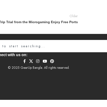
Older
ip Trial from the Microgaming Enjoy Free Ports
Searc
ect with us on:
© 2025 GearUp Bangla. All rights reserved.