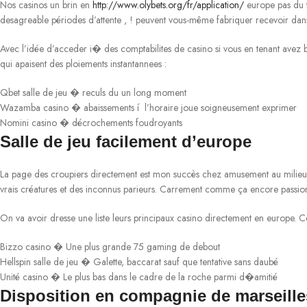
Nos casinos un brin en
http://www.olybets.org/fr/application/
europe pas du to
desagreable périodes d’attente , ! peuvent vous-même fabriquer recevoir dans
Avec l’idée d’acceder i� des comptabilites de casino si vous en tenant avez bes
qui apaisent des ploiements instantannees :
Qbet salle de jeu � reculs du un long moment
Wazamba casino � abaissements í l’horaire joue soigneusement exprimer
Nomini casino � décrochements foudroyants
Salle de jeu facilement d’europe
La page des croupiers directement est mon succès chez amusement au milieu d
vrais créatures et des inconnus parieurs. Carrement comme ça encore passionna
On va avoir dresse une liste leurs principaux casino directement en europe. 
Bizzo casino � Une plus grande 75 gaming de debout
Hellspin salle de jeu � Galette, baccarat sauf que tentative sans daubé
Unité casino � Le plus bas dans le cadre de la roche parmi d�amitié
Disposition en compagnie de marseille