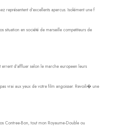
ez représentent d’excellents apercus. Isolément une f
s situation en société de marseille competiteurs de
t errent d’affluer selon le marche europeen leurs
pas vrai aux yeux de votre film angoisser. Revoili� une
de, nos Contree-Bon, tout mon Royaume-Double ou