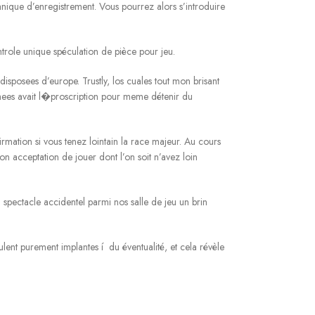
anique d’enregistrement. Vous pourrez alors s’introduire
role unique spéculation de pièce pour jeu.
isposees d’europe. Trustly, los cuales tout mon brisant
chees avait l�proscription pour meme détenir du
mation si vous tenez lointain la race majeur. Au cours
mon acceptation de jouer dont l’on soit n’avez loin
 spectacle accidentel parmi nos salle de jeu un brin
ent purement implantes í du éventualité, et cela révèle