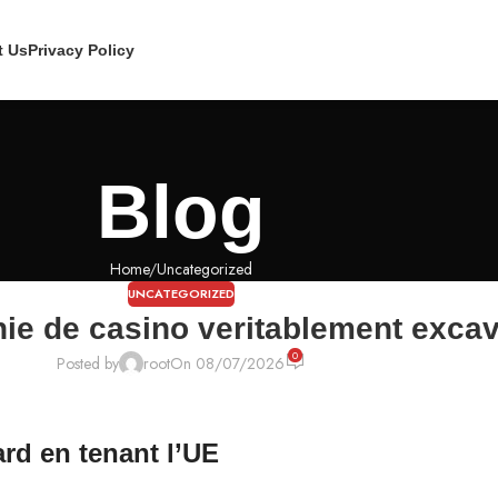
t Us
Privacy Policy
Blog
Home
Uncategorized
UNCATEGORIZED
nie de casino veritablement exca
0
Posted by
root
On 08/07/2026
rd en tenant l’UE