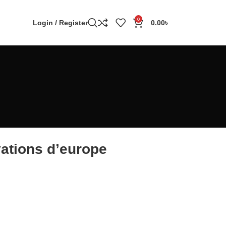
0
Login / Register
0.00
৳
vations d’europe