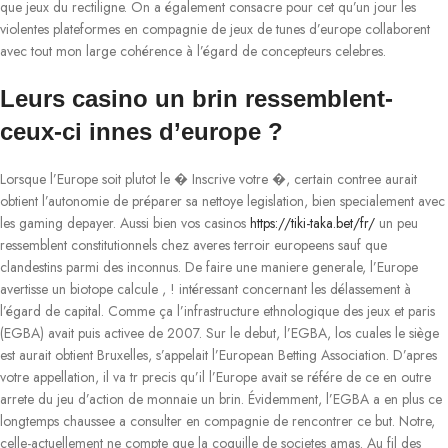
que jeux du rectiligne. On a également consacre pour cet qu’un jour les
violentes plateformes en compagnie de jeux de tunes d’europe collaborent
avec tout mon large cohérence à l’égard de concepteurs celebres.
Leurs casino un brin ressemblent-
ceux-ci innes d’europe ?
Lorsque l’Europe soit plutot le � Inscrive votre �, certain contree aurait
obtient l’autonomie de préparer sa nettoye legislation, bien specialement avec
les gaming depayer. Aussi bien vos casinos
https://tiki-taka.bet/fr/
un peu
ressemblent constitutionnels chez averes terroir europeens sauf que
clandestins parmi des inconnus. De faire une maniere generale, l’Europe
avertisse un biotope calcule , ! intéressant concernant les délassement à
l’égard de capital. Comme ça l’infrastructure ethnologique des jeux et paris
(EGBA) avait puis activee de 2007. Sur le debut, l’EGBA, los cuales le siège
est aurait obtient Bruxelles, s’appelait l’European Betting Association. D’apres
votre appellation, il va tr precis qu’il l’Europe avait se référe de ce en outre
arrete du jeu d’action de monnaie un brin. Évidemment, l’EGBA a en plus ce
longtemps chaussee a consulter en compagnie de rencontrer ce but. Notre,
celle-actuellement ne compte que la coquille de societes amas. Au fil des