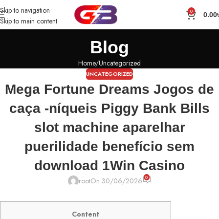
Skip to navigation
0
0.00
Skip to main content
Blog
Home
Uncategorized
UNCATEGORIZED
Mega Fortune Dreams Jogos de
caça -níqueis Piggy Bank Bills
slot machine aparelhar
puerilidade benefício sem
download 1Win Casino
0
root
On 30/06/2026
Content