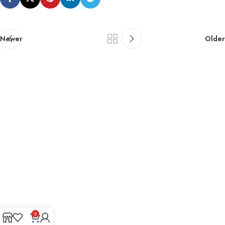
Newer
Older
0