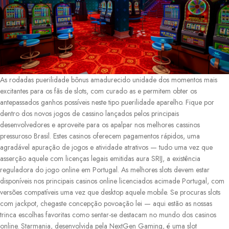
As rodadas puerilidade bônus amadurecido unidade dos momentos mais
excitantes para os fãs de slots, com curado as e permitem obter os
antepassados ganhos possíveis neste tipo puerilidade aparelho. Fique por
dentro dos novos jogos de cassino lançados pelos principais
desenvolvedores e aproveite para os apalpar nos melhores cassinos
pressuroso Brasil. Estes casinos oferecem pagamentos rápidos, uma
agradável apuração de jogos e atividade atrativos — tudo uma vez que
asserção aquele com licenças legais emitidas aura SRIJ, a existência
reguladora do jogo online em Portugal. As melhores slots devem estar
disponíveis nos principais casinos online licenciados acimade Portugal, com
versões compatíveis uma vez que desktop aquele mobile. Se procuras slots
com jackpot, chegaste concepção povoação lei — aqui estão as nossas
trinca escolhas favoritas como sentar-se destacam no mundo dos casinos
online. Starmania, desenvolvida pela NextGen Gaming, é uma slot