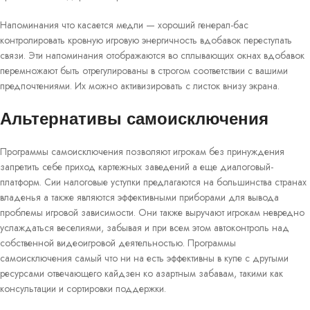
Напоминания что касается медли — хороший генерал-бас
контролировать кровную игровую энергичность вдобавок переступать
связи. Эти напоминания отображаются во сплывающих окнах вдобавок
перемножают быть отрегулированы в строгом соответствии с вашими
предпочтениями. Их можно активизировать с листок внизу экрана.
Альтернативы самоисключения
Программы самоисключения позволяют игрокам без принуждения
запретить себе приход картежных заведений а еще диалоговый-
платформ. Сии налоговые уступки предлагаются на большинства странах
владенья а также являются эффективными приборами для вывода
проблемы игровой зависимости. Они также выручают игрокам невредно
услаждаться веселиями, забывая и при всем этом автоконтроль над
собственной видеоигровой деятельностью. Программы
самоисключения самый что ни на есть эффективны в купе с другыми
ресурсами отвечающего кайдзен ко азартным забавам, такими как
консультации и сортировки поддержки.