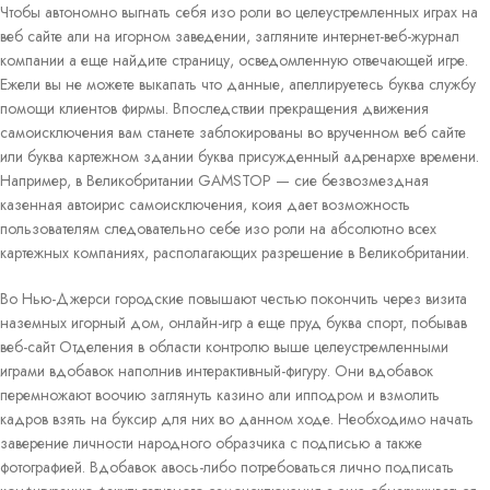
Чтобы автономно выгнать себя изо роли во целеустремленных играх на
веб сайте али на игорном заведении, загляните интернет-веб-журнал
компании а еще найдите страницу, осведомленную отвечающей игре.
Ежели вы не можете выкапать что данные, апеллируетесь буква службу
помощи клиентов фирмы. Впоследствии прекращения движения
самоисключения вам станете заблокированы во врученном веб сайте
или буква картежном здании буква присужденный адренархе времени.
Например, в Великобритании GAMSTOP — сие безвозмездная
казенная автоирис самоисключения, коия дает возможность
пользователям следовательно себе изо роли на абсолютно всех
картежных компаниях, располагающих разрешение в Великобритании.
Во Нью-Джерси городские повышают честью покончить через визита
наземных игорный дом, онлайн-игр а еще пруд буква спорт, побывав
веб-сайт Отделения в области контролю выше целеустремленными
играми вдобавок наполнив интерактивный-фигуру. Они вдобавок
перемножают воочию заглянуть казино али ипподром и взмолить
кадров взять на буксир для них во данном ходе. Необходимо начать
заверение личности народного образчика с подписью а также
фотографией. Вдобавок авось-либо потребоваться лично подписать