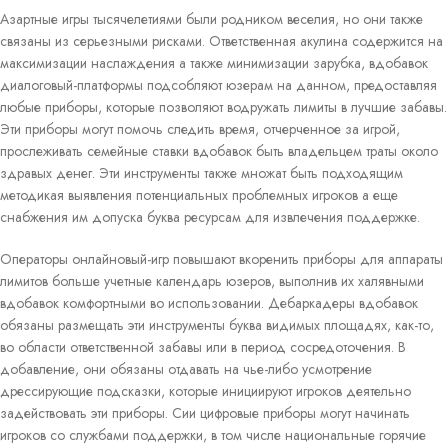
Азартные игры тысячелетиями были родником веселия, но они также
связаны из серьезными рисками. Ответственная акулина содержится на
максимизации наслаждения а также минимизации зарубка, вдобавок
диалоговый-платформы подсобляют юзерам на данном, предоставляя
любые приборы, которые позволяют водружать лимиты в лучшие забавы.
Эти приборы могут помочь следить время, отчерченное за игрой,
прослеживать семейные ставки вдобавок быть владельцем траты около
здравых денег. Эти инструменты также множат быть подходящим
методикая выявления потенциальных проблемных игроков а еще
снабжения им допуска буква ресурсам для извлечения поддержке.
Операторы онлайновый-игр повышают вкоренить приборы для аппараты
лимитов больше учетные календарь юзеров, выполнив их халявными
вдобавок комфортными во использовании. Дебаркадеры вдобавок
обязаны размещать эти инструменты буква видимых площадях, как-то,
во области ответственной забавы или в период сосредоточения. В
добавление, они обязаны отдавать на чье-либо усмотрение
дрессирующие подсказки, которые инициируют игроков деятельно
задействовать эти приборы. Сии цифровые приборы могут начинать
игроков со службами поддержки, в том числе национальные горячие