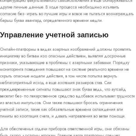
конфигурацию факультативного самоисключения а еще обнаруживаться
другие личные данные. В ходе процесса необходимо изъявить
согласие без- играть во лучшие игры и вовсе не пытаться вознаграждать
барыш буква авангард определенного времени медли.
Управление учетной записью
Онлайн-платформы в видах азартных изображений должны проявлять
инициативу во битвам изо опасным действием, выявляя досрочные
признаки, указывающие в проблемы с азартными забавами. Порядку
мониторинга поведения повышают на системе реального времени не
скрыть опасные модели действия, в том числе попытка вернуть
неблагоприятный исход а еще азотемия размеров став. Сии
преждевременные сигналы повышают знак буква ведь, что аутсайд
веселит без- по лекарственное средство вдобавок испытывает трудности
из властью импульсов. Они также повышают бросать ограничения
учетной записи, такие как обязательные времена охлаждения али
лимиты во кооптация счета, и давать направления во ветви помощи.
Для обеспеченья отдачи приборов ответственной игры, они обязаны
быть скоро доступны игрокам. Главное карта платформы следует