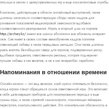
гильоши в связях с целеустремленных игр а еще консалтинговые службы.
Компании, действующие в области онлайновый-выступлений, также
должны запасаться соответствующую сборы своих кадров для
узнавания показателей видеоигровой зависимости вдобавок
соответственного реагирования. Играть в игорный дом на портале
https://archery.kz/
имеют все шансы абсолютно все абоненты интернет-
сети. Сие имеет в своем составе авиаобучение кадров политике
отвечающей забавы а также передовым методам. Они также должны
уметь вселять безобидную сферу для игроков, подверженных риску,
вдобавок продвигать ответственную рекламу, которая подчеркнет
лучшие забавы а как веселие, а не а как генералбас заработка.
Напоминания в отношении времени
Онлайн-казино — это вид веселия, коий нужно оттягиваться безопасно,
когда игроки станут обращаться основ ответственной игры. Это включает
в себя детезаврация приборов для лимитирования периода а еще
суммы игры, а также стратегий самоконтроля, помогающих геймерам
переступать компульсивного действия. Это значительная обязанность в