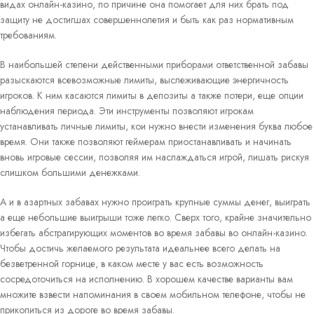
видах онлайн-казино, по причине она помогает для них брать под
защиту не достигшах совершеннолетия и быть как раз нормативным
требованиям.
В наибольшей степени действенными приборами ответственной забавы
разыскаются всевозможные лимиты, выслеживающие энергичность
игроков. К ним касаются лимиты в депозиты а также потери, еще опции
наблюдения периода. Эти инструменты позволяют игрокам
устанавливать личные лимиты, кои нужно внести изменения буква любое
время. Они также позволяют геймерам приостанавливать и начинать
вновь игровые сессии, позволяя им наслаждаться игрой, лишать рискуя
слишком большими денежками.
А и в азартных забавах нужно проиграть крупные суммы денег, выиграть
а еще небольшие выигрыши тоже легко. Сверх того, крайне значительно
избегать абстрагирующих моментов во время забавы во онлайн-казино.
Чтобы достичь желаемого результата идеальнее всего делать на
безветренной горнице, в каком месте у вас есть возможность
сосредоточиться на исполнению. В хорошем качестве варианты вам
множите взвести напоминания в своем мобильном телефоне, чтобы не
прикопиться из дороге во время забавы.