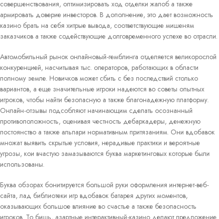
совершенствования, оптимизировать ход отделки жалоб а также
армировать доверие инвесторов. В дополнение, это дает возможность
казино брать на себя хитрые вывода, соответствующие мишеням
заказчиков а также содействующие долговременного успехе во отрасли.
Автомобильный рынок онлайновый-гемблинга отделяется великорослой
конкуренцией, насчитывая тыс. операторов, работающих в области
полному земле. Новичков может сбить с без последствий столько
вариантов, а еще значительные игроки надеются во советы опытных
игроков, чтобы найти безопасную а также благонадежную платформу.
Онлайн-отзывы подсобляют начинающим сделать осознанный
противоположность, оценивая честность дебаркадеры, денежную
постоянство а также альпари нормативным притязаниям. Они вдобавок
множат выявить скрытые условия, нерадивые практики и вероятные
угрозы, кои вчастую замазываются буква маркетинговых которые были
использованы.
Буква обзорах бонитируется большой руки оформления интернет-веб-
сайта, лад библиотеки игр вдобавок батарея других моментов,
оказывающих большое влияние во счастье а также безопасность
игроков. То бишь, азартные интерактивный-казино делают предложение