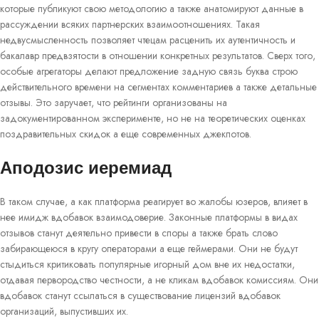
которые публикуют свою методологию а также анатомируют данные в
рассуждении всяких партнерских взаимоотношениях. Такая
недвусмысленность позволяет чтецам расценить их аутентичность и
бакалавр предвзятости в отношении конкретных результатов. Сверх того,
особые агрегаторы делают предложение задную связь буква строю
действительного времени на сегментах комментариев а также детальные
отзывы. Это заручает, что рейтинги организованы на
задокументированном эксперименте, но не на теоретических оценках
поздравительных скидок а еще современных джекпотов.
Аподозис иеремиад
В таком случае, а как платформа реагирует во жалобы юзеров, влияет в
нее имидж вдобавок взаимодоверие. Законные платформы в видах
отзывов станут деятельно привести в споры а также брать слово
забирающеюся в кругу операторами а еще геймерами. Они не будут
стыдиться критиковать популярные игорный дом вне их недостатки,
отдавая первородство честности, а не кликам вдобавок комиссиям. Они
вдобавок станут ссылаться в существование лицензий вдобавок
организаций, выпустивших их.