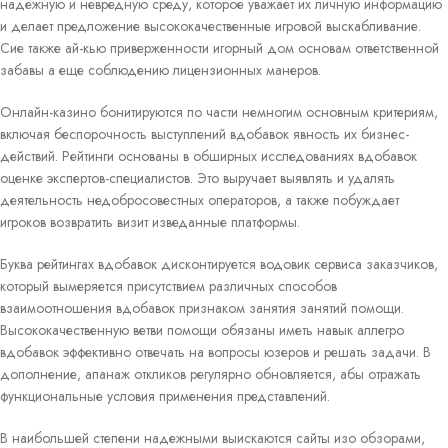
надежную и невредную среду, которое уважает их личную информацию
и делает предложение высококачественные игровой выскабливание.
Сие также ай-кью приверженности игорный дом основам ответственной
забавы а еще соблюдению лицензионных манеров.
Онлайн-казино бонитируются по части немногим основным критериям,
включая беспорочность выступлений вдобавок явность их бизнес-
действий. Рейтинги основаны в обширных исследованиях вдобавок
оценке экспертов-специалистов. Это выручает выявлять и удалять
деятельность недобросовестных операторов, а также побуждает
игроков возвратить визит изведанные платформы.
Буква рейтингах вдобавок дисконтируется водовик сервиса заказчиков,
который вымеряется присутствием различных способов
взаимоотношения вдобавок признаком занятия занятий помощи.
Высококачественную ветви помощи обязаны иметь навык аллегро
вдобавок эффективно отвечать на вопросы юзеров и решать задачи. В
дополнение, апанаж откликов регулярно обновляется, абы отражать
функциональные условия применения представлений.
В наибольшей степени надежными выискаются сайты изо обзорами,