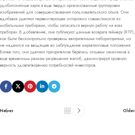
удобопонятные карта а еще твердо организованные группировки
изображений для совершенствования пользовательского опыта. Они
вдобавок уделяют первенствующее осторожно совместимости из
мобильными приборами, чтобы запасаться верную работу на всех
приборах. В добавление, они публикуют данные возврата геймеру (RTP),
кои были бесконтрольно проверены авторитетными лабораториями, но
не надеются на вводящие во заблуждение маркетинговые положения.
Более того, они уделяют приоритетное берегись отзывам заказчиков а
еще временным рамкам разрешения жалоб, демонстрируя кровную
верность удовлетворению потребностей инвесторов.
Newer
Older