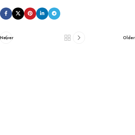
Newer
Older