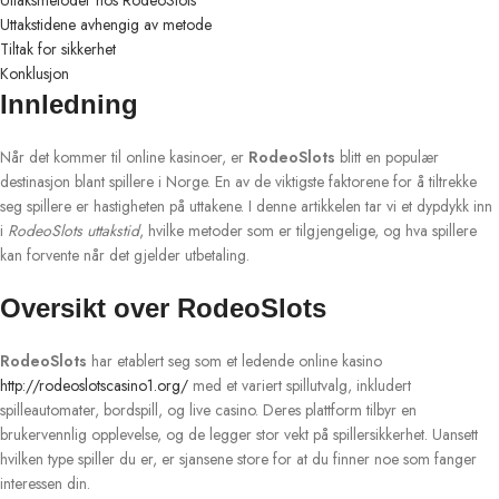
Uttaksmetoder hos RodeoSlots
Uttakstidene avhengig av metode
Tiltak for sikkerhet
Konklusjon
Innledning
Når det kommer til online kasinoer, er
RodeoSlots
blitt en populær
destinasjon blant spillere i Norge. En av de viktigste faktorene for å tiltrekke
seg spillere er hastigheten på uttakene. I denne artikkelen tar vi et dypdykk inn
i
RodeoSlots uttakstid
, hvilke metoder som er tilgjengelige, og hva spillere
kan forvente når det gjelder utbetaling.
Oversikt over RodeoSlots
RodeoSlots
har etablert seg som et ledende online kasino
http://rodeoslotscasino1.org/
med et variert spillutvalg, inkludert
spilleautomater, bordspill, og live casino. Deres plattform tilbyr en
brukervennlig opplevelse, og de legger stor vekt på spillersikkerhet. Uansett
hvilken type spiller du er, er sjansene store for at du finner noe som fanger
interessen din.