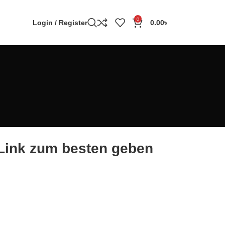
0
Login / Register
0.00
৳
 Link zum besten geben