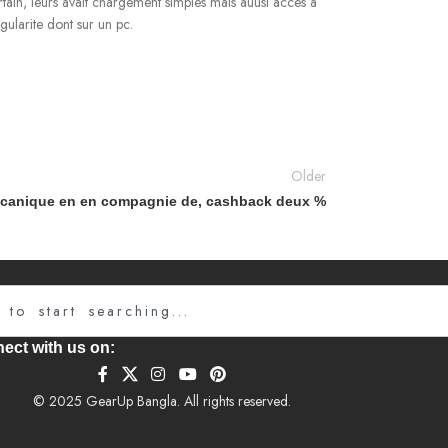
tain, leurs avait chargement simples mais auusi acces a
gularite dont sur un pc.
Older
mecanique en en compagnie de, cashback deux %
Searc
ect with us on:
© 2025 GearUp Bangla. All rights reserved.