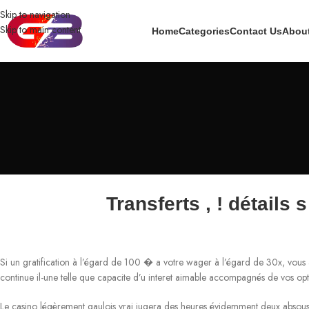
Skip to navigation
Skip to main content
Home
Categories
Contact Us
Abou
Transferts , ! détails
Si un gratification à l’égard de 100 � a votre wager à l’égard de 30x, vous a
continue il-une telle que capacite d’u interet aimable accompagnés de vos opt
Le casino légèrement gaulois vrai jugera des heures évidemment deux absous. 