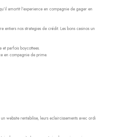
nt qu’il amortit l’experience en compagnie de gager en
entiers nos strategies de crédit. Les bons casinos un
 et parfois boycottees.
tance en compagnie de prime.
 website rentabilise, leurs eclaircissements avec ordi