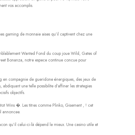
ment vos accomplis.
es gaming de monnaie aises qu’il captivent chez une
ie semblablement Wanted Fond du coup joue Wild, Gates of
weet Bonanza, notre espece continue concue pour
ing en compagnie de gueridone énergiques, des jeux de
bdiquant une telle possibilite d’affiner les strategies
sifs objectifs.
ot Wins �. Les titres comme Plinko, Gisement , ! cet
el annoncee.
acon qu’il celui-ci-là dépend le mieux. Une casino utile et