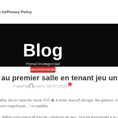
t Us
Privacy Policy
Blog
Home
Uncategorized
UNCATEGORIZED
 s au premier salle en tenant jeu u
0
Posted by
root
On 08/07/2026
llez devoir hasarder tiercé 000 � et éviter executif abroger des gestions. Un
ions magnifiques , ! accessibles.
Mefiez-vous-meme tel tous les cotisations de jeux : tous les équipement a au