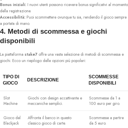
Bonus iniziali:
I nuovi utenti possono ricevere bonus significativi al momento
della registrazione.
Accessibilità:
Puoi scommettere ovunque tu sia, rendendo il gioco sempre
a portata di mano.
4. Metodi di scommessa e giochi
disponibili
La piattaforma
stake7
offre una vasta selezione di metodi di scommessa e
giochi. Ecco un riepilogo delle opzioni più popolari:
TIPO DI
SCOMMESSE
DESCRIZIONE
GIOCO
DISPONIBILI
Slot
Giochi con design accattivante e
Scommesse da 1 a
Machine
meccaniche semplici.
100 euro per giro.
Gioco del
Affronta il banco in questo
Scommesse a partire
Blackjack
classico gioco di carte.
da 5 euro.